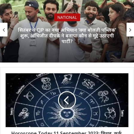
NATIONAL
सितंबर से CJP का नया अभियान ‘क्या बोलती पब्लिक’
शुरू, अभिजीत दीपके ने बताया कौन से मुद्दे उठाएगी
पार्टी?
Horoscope
Today
11
September
2023:
मिथुन,
कर्क,
धनु,
मीन
राशि
Horoscope Today 11 September 2023: मिथुन, कर्क,