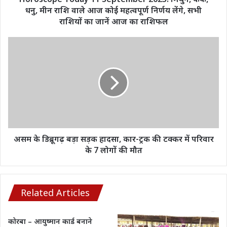
वाले
धनु, मीन राशि वाले आज कोई महत्वपूर्ण निर्णय लेंगे, सभी
आज
राशियों का जानें आज का राशिफल
कोई
महत्वपूर्ण
असम
निर्णय
के
लेंगे,
डिब्रूगढ़
सभी
बड़ा
राशियों
सड़क
का
हादसा,
जानें
कार-
आज
ट्रक
का
की
राशिफल
टक्‍कर
असम के डिब्रूगढ़ बड़ा सड़क हादसा, कार-ट्रक की टक्‍कर में परिवार
में
के 7 लोगों की मौत
परिवार
के
7
लोगों
Related Articles
की
मौत
कोरबा – आयुष्मान कार्ड बनाने