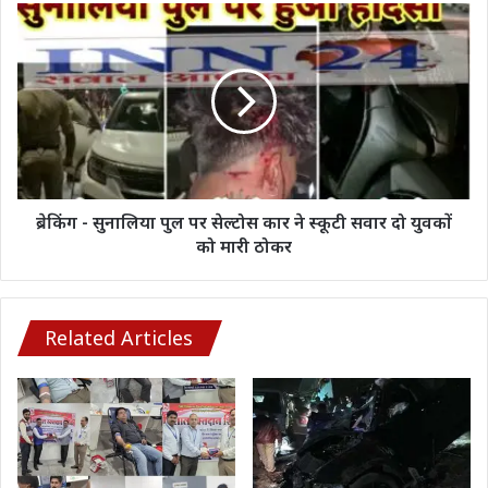
वेल्डर
ब्रेकिंग
बुरी
-
तरह
सुनालिया
झुलसा,
पुल
जान
पर
बचा
सेल्टोस
कर
कार
भागा
ने
स्कूटी
सवार
ब्रेकिंग - सुनालिया पुल पर सेल्टोस कार ने स्कूटी सवार दो युवकों
दो
को मारी ठोकर
युवकों
को
मारी
ठोकर
Related Articles