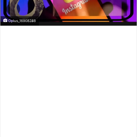
Oplus_16908288