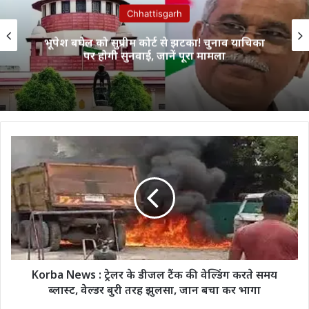
Chhattisgarh
Mahtari Vandan 30th Installment: महतारी
वंदन योजना की 30वीं किस्त जारी, प्रदेश की महिलाओं
के खातों में पहुंची राशि
Korba
News
:
ट्रेलर
के
डीजल
टैंक
की
वेल्डिंग
करते
Korba News : ट्रेलर के डीजल टैंक की वेल्डिंग करते समय
समय
ब्लास्ट, वेल्डर बुरी तरह झुलसा, जान बचा कर भागा
ब्लास्ट,