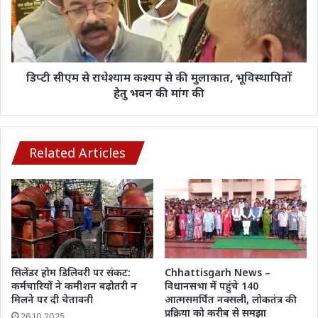
कश्यप
प्रति
से
सच्चा
की
सम्मान
मुलाकात,
-
भूविस्थापितों
उपमुख्यमंत्री
हेतु
डिप्टी सीएम से राधेश्याम कश्यप से की मुलाकात, भूविस्थापितों
अरुण
भवन
हेतु भवन की मांग की
साव
की
मांग
की
Related Articles
सिलेंडर होम डिलिवरी पर संकट:
Chhattisgarh News –
कर्मचारियों ने कमीशन बढ़ोतरी न
विधानसभा में पहुंचे 140
मिलने पर दी चेतावनी
आत्मसमर्पित नक्सली, लोकतंत्र की
प्रक्रिया को करीब से समझा
26.10.2025