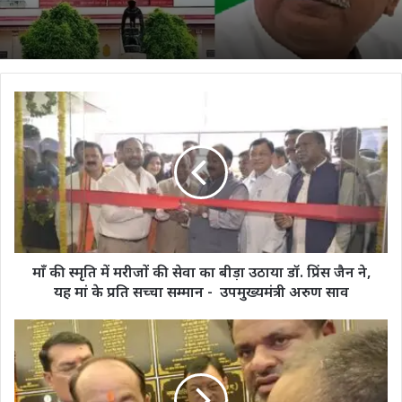
माँ
की
स्मृति
में
मरीजों
की
सेवा
का
बीड़ा
उठाया
माँ की स्मृति में मरीजों की सेवा का बीड़ा उठाया डॉ. प्रिंस जैन ने,
डॉ.
यह मां के प्रति सच्चा सम्मान - उपमुख्यमंत्री अरुण साव
प्रिंस
जैन
डिप्टी
ने,
सीएम
यह
से
मां
राधेश्याम
के