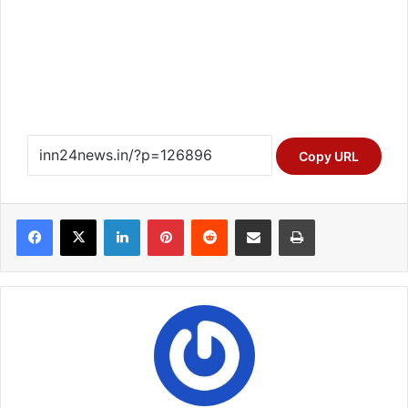
Copy URL
Facebook
X
LinkedIn
Pinterest
Reddit
Share via Email
Print