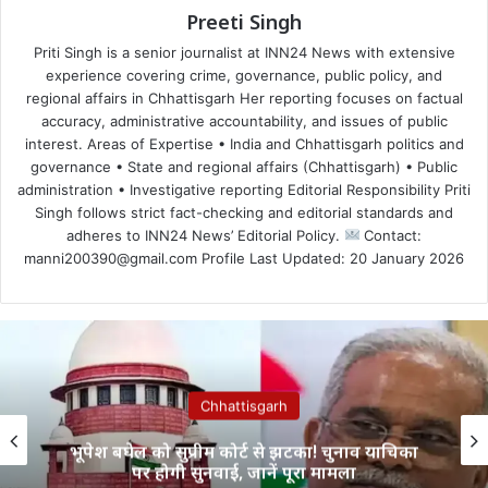
Preeti Singh
Priti Singh is a senior journalist at INN24 News with extensive
experience covering crime, governance, public policy, and
regional affairs in Chhattisgarh Her reporting focuses on factual
accuracy, administrative accountability, and issues of public
interest. Areas of Expertise • India and Chhattisgarh politics and
governance • State and regional affairs (Chhattisgarh) • Public
administration • Investigative reporting Editorial Responsibility Priti
Singh follows strict fact-checking and editorial standards and
adheres to INN24 News’ Editorial Policy.
Contact:
manni200390@gmail.com Profile Last Updated: 20 January 2026
Chhattisgarh
भूपेश बघेल को सुप्रीम कोर्ट से झटका! चुनाव याचिका
पर होगी सुनवाई, जानें पूरा मामला