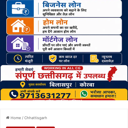
Home
/
Chhattisgarh