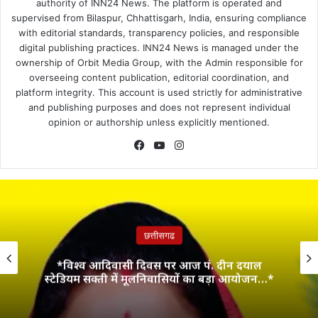
authority of INN24 News. The platform is operated and
supervised from Bilaspur, Chhattisgarh, India, ensuring compliance
with editorial standards, transparency policies, and responsible
digital publishing practices. INN24 News is managed under the
ownership of Orbit Media Group, with the Admin responsible for
overseeing content publication, editorial coordination, and
platform integrity. This account is used strictly for administrative
and publishing purposes and does not represent individual
opinion or authorship unless explicitly mentioned.
Facebook
YouTube
Instagram
छत्तीसगढ
*विश्व आदिवासी दिवस पर आज पं. दीन दयाल
स्टेडियम सक्ती में मूलनिवासियों का बड़ा आयोजन…*