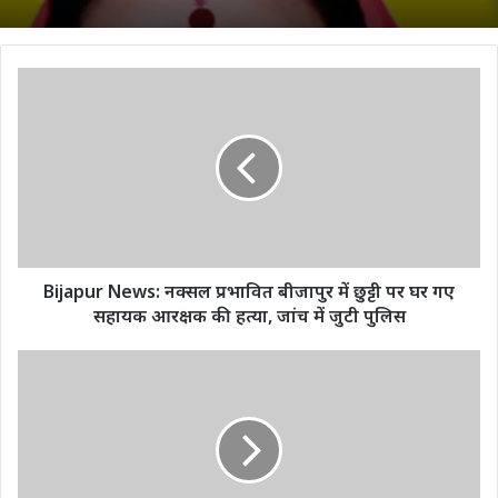
Bijapur
News:
नक्‍सल
प्रभावित
बीजापुर
में
छुट्टी
पर
घर
गए
Bijapur News: नक्‍सल प्रभावित बीजापुर में छुट्टी पर घर गए
सहायक
सहायक आरक्षक की हत्‍या, जांच में जुटी पुलिस
आरक्षक
की
Cough
हत्‍या,
Syrup:
जांच
कफ
में
सिरप
जुटी
से
पुलिस
कैमरून