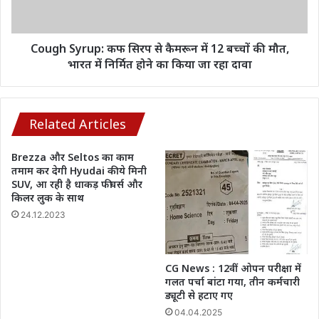
में
12
बच्चों
की
Cough Syrup: कफ सिरप से कैमरून में 12 बच्चों की मौत,
मौत,
भारत में निर्मित होने का किया जा रहा दावा
भारत
में
निर्मित
होने
Related Articles
का
किया
Brezza और Seltos का काम
जा
तमाम कर देगी Hyudai की ये मिनी
रहा
SUV, आ रही है धाकड़ फीचर्स और
दावा
किलर लुक के साथ
24.12.2023
CG News : 12वीं ओपन परीक्षा में
गलत पर्चा बांटा गया, तीन कर्मचारी
ड्यूटी से हटाए गए
04.04.2025