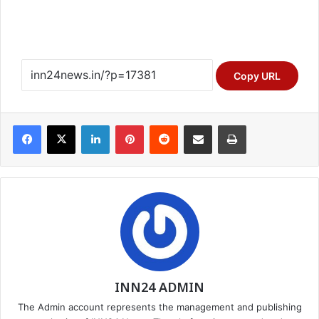
Copy URL
Facebook
X
LinkedIn
Pinterest
Reddit
Share via Email
Print
INN24 ADMIN
The Admin account represents the management and publishing