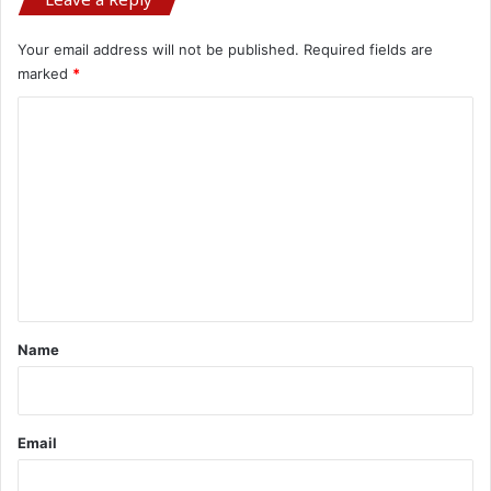
Your email address will not be published.
Required fields are
marked
*
C
o
m
m
e
n
t
*
Name
Email