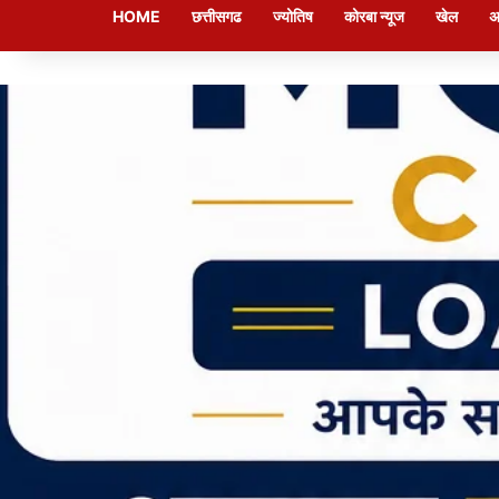
HOME
छत्तीसगढ
ज्योतिष
कोरबा न्यूज
खेल
अ