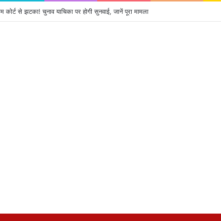
 पर सरकार का बड़ा एक्शन, कड़े हुए नियम; सोशल मीडिया प्लेटफॉर्म्स की बढ़ी जवाबदेही