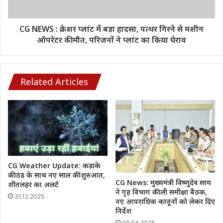
हादसा,
पत्थर
गिरने
CG NEWS : क्रेशर प्लांट में बड़ा हादसा, पत्थर गिरने से मशीन
से
ऑपरेटर की मौत, परिजनों ने प्लांट का किया घेराव
मशीन
ऑपरेटर
की
मौत,
Related Articles
परिजनों
ने
प्लांट
का
किया
घेराव
CG Weather Update: कड़ाके
की ठंड के साथ नए साल की शुरुआत,
CG News: मुख्यमंत्री विष्णुदेव साय
शीतलहर का अलर्ट
ने गृह विभाग की ली समीक्षा बैठक,
31.12.2025
नए आपराधिक कानूनों को लेकर दिए
निर्देश
09.04.2025