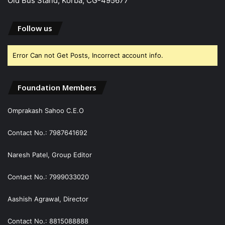
Old Bus Stand, Korba, CG-495677
Follow us
Error Can not Get Posts, Incorrect account info.
Foundation Members
Omprakash Sahoo C.E.O
Contact No.: 7987641692
Naresh Patel, Group Editor
Contact No.: 7999033020
Aashish Agrawal, Director
Contact No.: 8815088888