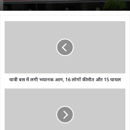
यात्री
बस
में
लगी
भयानक
आग,
16
लोगों
की
मौत
यात्री बस में लगी भयानक आग, 16 लोगों की मौत और 15 घायल
और
15
CG
घायल
NEWS
:
क्रेशर
प्लांट
में
बड़ा