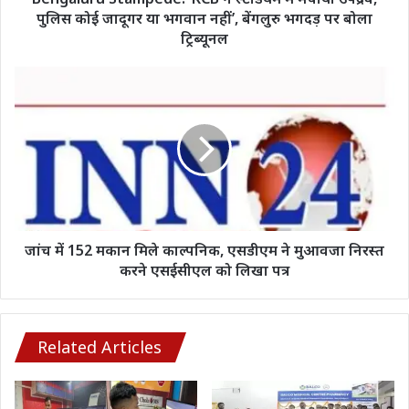
जादूगर
पुलिस कोई जादूगर या भगवान नहीं’, बेंगलुरु भगदड़ पर बोला
या
ट्रिब्यूनल
भगवान
नहीं’,
जांच
बेंगलुरु
में
भगदड़
152
पर
मकान
बोला
मिले
ट्रिब्यूनल
काल्पनिक,
एसडीएम
ने
मुआवजा
निरस्त
जांच में 152 मकान मिले काल्पनिक, एसडीएम ने मुआवजा निरस्त
करने
करने एसईसीएल को लिखा पत्र
एसईसीएल
को
लिखा
पत्र
Related Articles