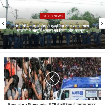
BALCO NEWS
KORBA : नए बीटीएपी एल्यूमिना रेलवे रेक के साथ
बालको ने आपूर्ति श्रृंखला को किया और मजबूत…
Bengaluru
Stampede:
‘RCB
ने
स्टेडियम
में
मचाया
उपद्रव,
पुलिस
कोई
Bengaluru Stampede: ‘RCB ने स्टेडियम में मचाया उपद्रव,