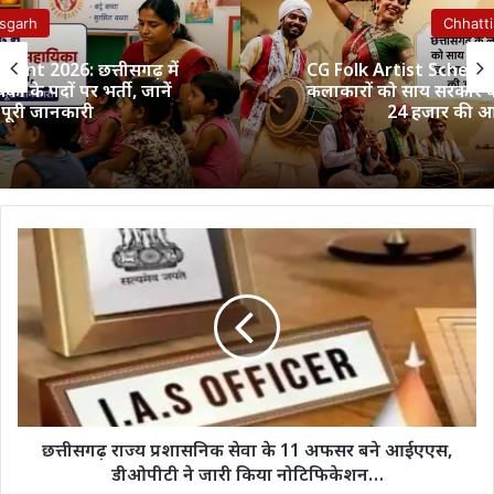
Chhattisgarh
CG Folk Artist Scheme 2026: छत्तीसगढ़ के लोक
कलाकारों को साय सरकार का तोहफा, हर साल मिलेगी
24 हजार की आर्थिक सहायता
छत्तीसगढ़
राज्य
प्रशासनिक
सेवा
के
11
अफसर
बने
आईएएस,
डीओपीटी
छत्तीसगढ़ राज्य प्रशासनिक सेवा के 11 अफसर बने आईएएस,
ने
डीओपीटी ने जारी किया नोटिफिकेशन…
जारी