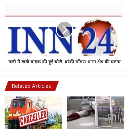
किया
गली
नोटिफिकेशन…
में
खड़ी
बाइक
की
हुई
चोरी,
बांकी
मोंगरा
थाना
गली में खड़ी बाइक की हुई चोरी, बांकी मोंगरा थाना क्षेत्र की घटना
क्षेत्र
की
घटना
Related Articles