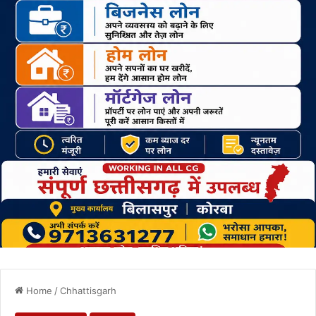
Home
/
Chhattisgarh