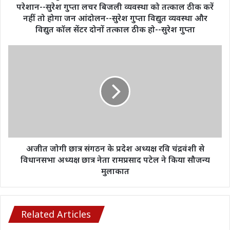
-सुरेश
परेशान--सुरेश गुप्ता लचर बिजली व्यवस्था को तत्काल ठीक करें
गुप्ता
नहीं तो होगा जन आंदोलन--सुरेश गुप्ता विद्युत व्यवस्था और
लचर
विद्युत कॉल सेंटर दोनों तत्काल ठीक हो--सुरेश गुप्ता
बिजली
व्यवस्था
अजीत
को
जोगी
तत्काल
छात्र
ठीक
संगठन
करें
के
नहीं
प्रदेश
तो
अध्यक्ष
होगा
रवि
जन
चंद्रवंशी
आंदोलन-
से
अजीत जोगी छात्र संगठन के प्रदेश अध्यक्ष रवि चंद्रवंशी से
-सुरेश
विधानसभा
विधानसभा अध्यक्ष छात्र नेता रामप्रसाद पटेल ने किया सौजन्य
गुप्ता
अध्यक्ष
मुलाकात
विद्युत
छात्र
व्यवस्था
नेता
और
रामप्रसाद
विद्युत
पटेल
Related Articles
कॉल
ने