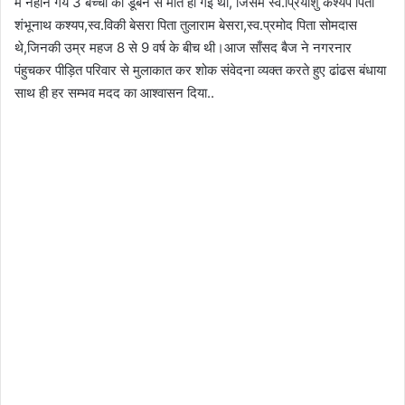
में नहाने गये 3 बच्चों की डूबने से मौत हो गई थी, जिसमे स्व.प्रियांशु कश्यप पिता
शंभूनाथ कश्यप,स्व.विकी बेसरा पिता तुलाराम बेसरा,स्व.प्रमोद पिता सोमदास
थे,जिनकी उम्र महज 8 से 9 वर्ष के बीच थी।आज साँसद बैज ने नगरनार
पंहुचकर पीड़ित परिवार से मुलाकात कर शोक संवेदना व्यक्त करते हुए ढांढस बंधाया
साथ ही हर सम्भव मदद का आश्वासन दिया..