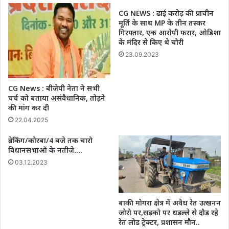
सेंटर
किया
दोनों
CG NEWS : ढाई करोड़ की प्राचीन
सौजन्य
मूर्ति के साथ MP के तीन तस्कर
तत्काल
मुलाकात
गिरफ्तार, एक आरोपी फरार, ओडिशा
ठीक
के मंदिर से किए थे चोरी
हो-
-सुरेश
23.09.2023
गुप्ता
CG News : बीजेपी नेता ने सभी
चर्च को बताया असंवैधानिक, तोड़ने
की मांग कर दी
22.04.2025
ब्रेकिंग/कोरबा/4 बजे तक चारो
विधानसभाओं के नतीजे….
03.12.2023
बाकी मोगरा क्षेत्र में अवैध रेत उत्खनन
जोरो पर,सड़को पर धड़ल्ले से दौड़ रहे
रेत लोड ट्रेक्टर, प्रशासन मौन..