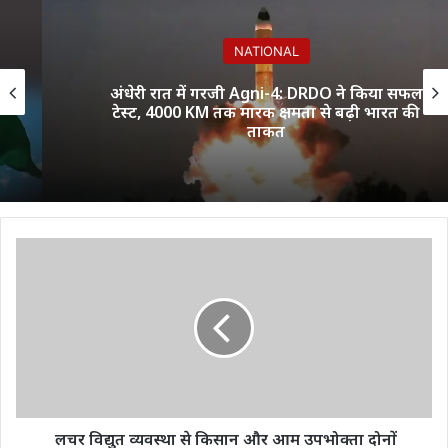
NATIONAL
अंधेरी रात में गरजी Agni-4: DRDO ने किया सफल
टेस्ट, 4000 KM तक मारक क्षमता से बढ़ी भारत की
ताकत
लचर
विद्युत
व्यवस्था
से
किसान
और
आम
उपभोक्ता
दोनों
परेशान-
लचर विद्युत व्यवस्था से किसान और आम उपभोक्ता दोनों