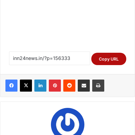
Copy URL
Facebook
X
LinkedIn
Pinterest
Reddit
Share via Email
Print