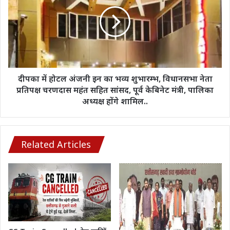
रखा
होटल
था
अंजनी
3.15
इन
लाख,
का
डर
भव्य
से
शुभारम्भ,
लिखाई
विधानसभा
FIR
नेता
दीपका में होटल अंजनी इन का भव्य शुभारम्भ, विधानसभा नेता
प्रतिपक्ष
प्रतिपक्ष चरणदास महंत सहित सांसद, पूर्व केबिनेट मंत्री, पालिका
चरणदास
अध्यक्ष होंगे शामिल..
महंत
सहित
सांसद,
पूर्व
Related Articles
केबिनेट
मंत्री,
पालिका
अध्यक्ष
होंगे
शामिल..