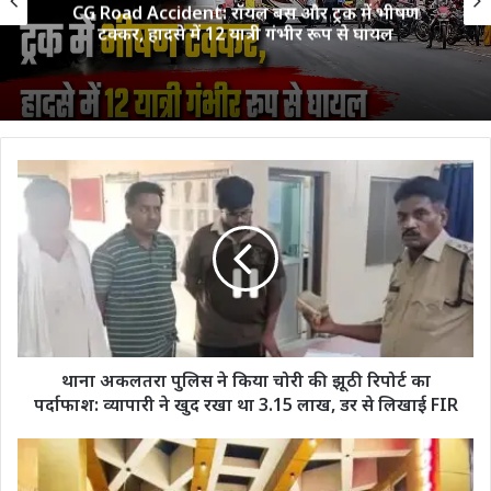
ं भीषण
नारी शक्ति महिला मंडल द्वारा धूमधाम से मना
ायल
सावन उत्सव
थाना
अकलतरा
पुलिस
ने
किया
चोरी
की
झूठी
रिपोर्ट
का
थाना अकलतरा पुलिस ने किया चोरी की झूठी रिपोर्ट का
पर्दाफाश:
पर्दाफाश: व्यापारी ने खुद रखा था 3.15 लाख, डर से लिखाई FIR
व्यापारी
ने
दीपका
खुद
में