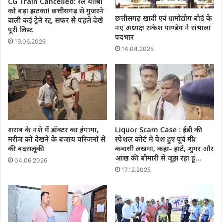
CG Train Cancelled: रेल यात्रियों
को बड़ा झटका! छत्तीसगढ़ से गुजरने
छत्तीसगढ़ खादी एवं ग्रामोद्योग बोर्ड के
वाली कई ट्रेनें रद्द, सफर से पहले देखें
नए अध्यक्ष राकेश पाण्डेय ने संभाला
पूरी लिस्ट
पदभार
19.06.2026
14.04.2025
शराब के नशे में डॉक्टर का हंगामा,
Liquor Scam Case : ईडी की
मरीज को देखने के बजाय परिजनों से
स्पेशल कोर्ट में पेश हुए पूर्व मंत्री
की बदसलूकी
कवासी लखमा, कहा- हार्ट, शुगर और
आंख की बीमारी से जूझ रहा हूं…
04.06.2026
17.12.2025