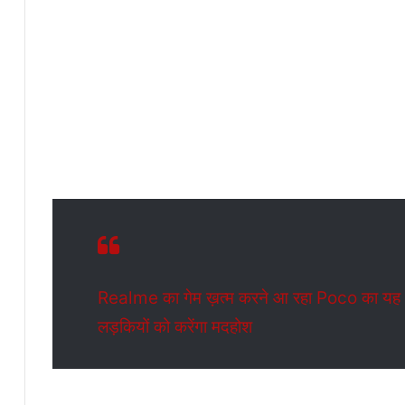
Realme का गेम ख़त्म करने आ रहा Poco का यह धाक
लड़कियों को करेंगा मदहोश