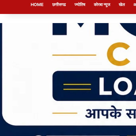
HOME
छत्तीसगढ
ज्योतिष
कोरबा न्यूज
खेल
अ