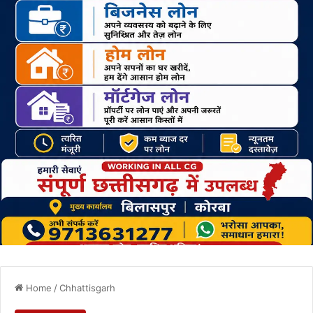
Home
/
Chhattisgarh