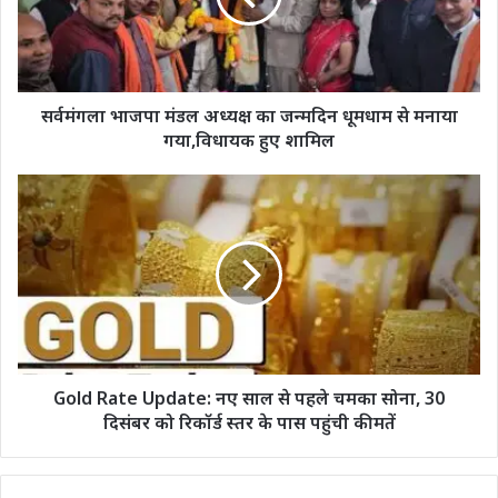
जन्मदिन
धूमधाम
से
मनाया
गया,विधायक
सर्वमंगला भाजपा मंडल अध्यक्ष का जन्मदिन धूमधाम से मनाया
हुए
गया,विधायक हुए शामिल
शामिल
Gold
Rate
Update: नए
साल
से
पहले
चमका
सोना,
30
दिसंबर
Gold Rate Update: नए साल से पहले चमका सोना, 30
को
दिसंबर को रिकॉर्ड स्तर के पास पहुंची कीमतें
रिकॉर्ड
स्तर
के