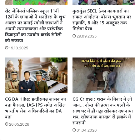
सेंट जेवियर्स पब्लिक स्कूल 11वीं
कुसमुंडा SECL ठेका कामगारों का
12वीं के छात्राओं ने धनतेरस के शुभ
सफल आंदोलन: बोनस भुगतान पर
अवसर पर बनाई रंगोली छात्राओं ने
सहमति, 8 और 15 अक्टूबर तक
अपनी रचनात्मकता और पारंपरिक
मिलेगा पैसा
डिजाइनों का उपयोग करके रंगोली
29.09.2025
को सजाया
19.10.2025
CG DA Hike: छत्तीसगढ़ शासन का
CG Crime : शराब के विवाद ने ली
बड़ा फैसला, IAS-IPS समेत अखिल
जान… दोस्त की हत्या कर पत्नी के
भारतीय सेवा अधिकारियों का DA
साथ घर में ही गड्ढा खोदकर दफनाया
बढ़ा
शव, खौफनाक वारदात से इलाके में
सनसनी
26.05.2026
01.04.2026