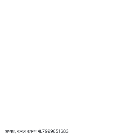
अध्यक्ष, कमल कश्यप मो.7999851683