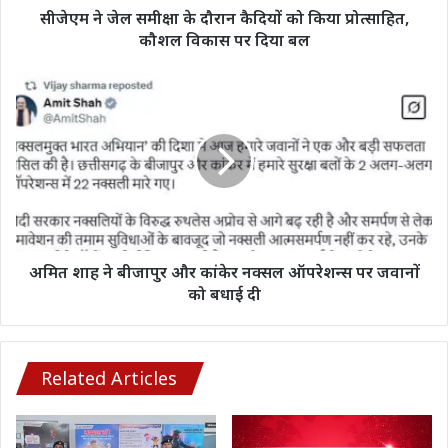
प्रोत्साहित,
सीजेएम ने जेल समीक्षा के दौरान कैदियों को किया प्रोत्साहित,
कौशल
कौशल विकास पर दिया बल
विकास
पर
अमित
दिया
शाह
बल
ने
बीजापुर
और
कांकेर
नक्सल
ऑपरेशन्स
पर
जवानों
अमित शाह ने बीजापुर और कांकेर नक्सल ऑपरेशन्स पर जवानों
को
को बधाई दी
बधाई
दी
Related Articles