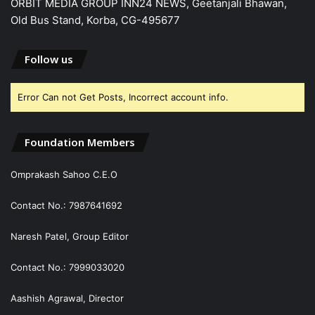
ORBIT MEDIA GROUP INN24 NEWS, Geetanjali Bhawan,
Old Bus Stand, Korba, CG-495677
Follow us
Error Can not Get Posts, Incorrect account info.
Foundation Members
Omprakash Sahoo C.E.O
Contact No.: 7987641692
Naresh Patel, Group Editor
Contact No.: 7999033020
Aashish Agrawal, Director