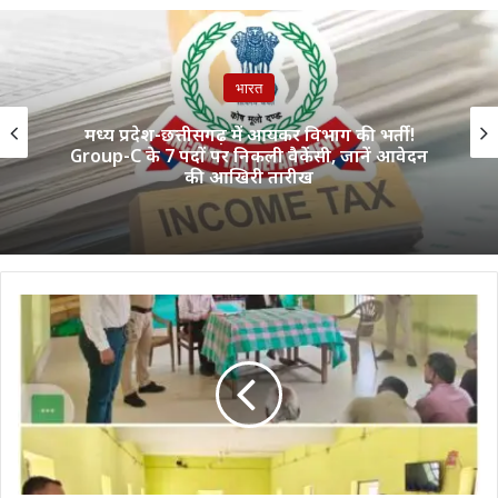
भारत
मध्य प्रदेश-छत्तीसगढ़ में आयकर विभाग की भर्ती!
Group-C के 7 पदों पर निकली वैकेंसी, जानें आवेदन
की आखिरी तारीख
सीजेएम
ने
जेल
समीक्षा
के
दौरान
कैदियों
को
किया