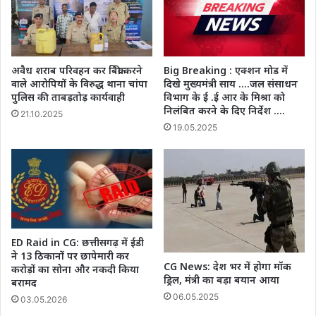
अवैध शराब परिवहन कर बिक्री करने
Big Breaking : एक्शन मोड में
वाले आरोपियों के विरुद्ध थाना चांपा
दिखे मुख्यमंत्री साय ….जल संसाधन
पुलिस की ताबड़तोड़ कार्यवाही
विभाग के ई .ई आर के मिश्रा को
निलंबित करने के दिए निर्देश ….
21.10.2025
19.05.2025
ED Raid in CG: छत्तीसगढ़ में ईडी
ने 13 ठिकानों पर छापेमारी कर
CG News: देश भर में होगा मॉक
करोड़ों का सोना और नकदी किया
ड्रिल, मंत्री का बड़ा बयान आया
बरामद
06.05.2025
03.05.2026