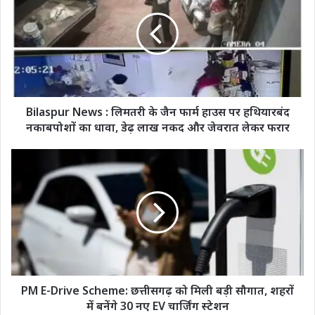
:
लिमतरी
के
जैन
फार्म
हाउस
पर
हथियारबंद
Bilaspur News : लिमतरी के जैन फार्म हाउस पर हथियारबंद
नकाबपोशों
नकाबपोशों का धावा, डेढ़ लाख नकद और जेवरात लेकर फरार
का
धावा,
PM
डेढ़
E-
लाख
Drive
नकद
Scheme:
और
छत्तीसगढ़
जेवरात
को
लेकर
मिली
फरार
बड़ी
सौगात,
शहरों
PM E-Drive Scheme: छत्तीसगढ़ को मिली बड़ी सौगात, शहरों
में
में बनेंगे 30 नए EV चार्जिंग स्टेशन