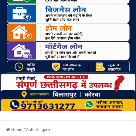
Home
/
Chhattisgarh