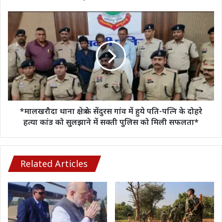
फेंके,
VIDEO
*मालखरौदा
वायरल
थाना
क्षेत्र
के
सेंदुरस
गांव
में
हुये
पति-
पत्नि
*मालखरौदा थाना क्षेत्र के सेंदुरस गांव में हुये पति-पत्नि के दोहरे
के
हत्या कांड को सुलझाने में सक्ती पुलिस को मिली सफलता*
दोहरे
हत्या
कांड
को
Related Articles
सुलझाने
में
सक्ती
पुलिस
को