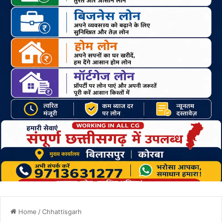
Home
/
Chhattisgarh