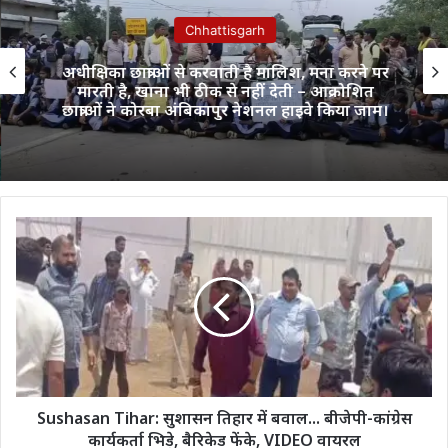
Chhattisgarh
अधीक्षिका छात्राओं से करवाती है मालिश, मना करने पर
मारती है, खाना भी ठीक से नहीं देती – आक्रोशित
छात्राओं ने कोरबा अंबिकापुर नेशनल हाइवे किया जाम।
Sushasan
Tihar:
सुशासन
तिहार
में
बवाल...
बीजेपी-
कांग्रेस
कार्यकर्ता
भिड़े,
Sushasan Tihar: सुशासन तिहार में बवाल... बीजेपी-कांग्रेस
बैरिकेड
कार्यकर्ता भिड़े, बैरिकेड फेंके, VIDEO वायरल