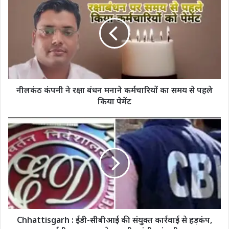
कंपनी
ने
रक्षा
बंधन
मनाने
कर्मचारियों
का
समय
से
नीलकंठ कंपनी ने रक्षा बंधन मनाने कर्मचारियों का समय से पहले
पहले
किया पेमेंट
किया
पेमेंट
Chhattisgarh
:
ईडी-
सीबीआई
की
संयुक्त
कार्रवाई
से
हड़कंप,
आईपीएस
Chhattisgarh : ईडी-सीबीआई की संयुक्त कार्रवाई से हड़कंप,
अफसर