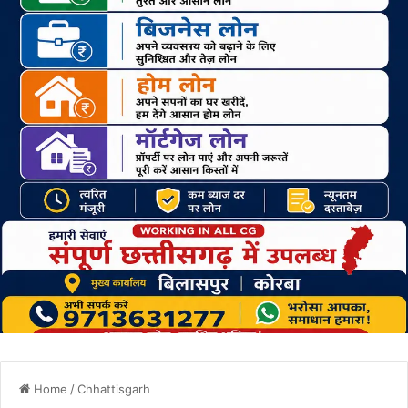
Home
/
Chhattisgarh