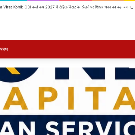
irat Kohli: ODI वर्ल्ड कप 2027 में रोहित-विराट के खेलने पर शिखर धवन का बड़ा बयान, बोले-
पराध