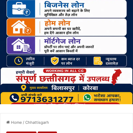
Home
/
Chhattisgarh