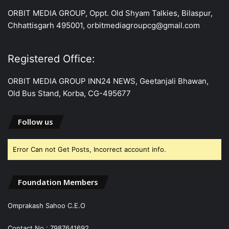
ORBIT MEDIA GROUP, Oppt. Old Shyam Talkies, Bilaspur,
Chhattisgarh 495001, orbitmediagroupcg@gmail.com
Registered Office:
ORBIT MEDIA GROUP INN24 NEWS, Geetanjali Bhawan,
Old Bus Stand, Korba, CG-495677
Follow us
Error Can not Get Posts, Incorrect account info.
Foundation Members
Omprakash Sahoo C.E.O
Contact No.: 7987641692