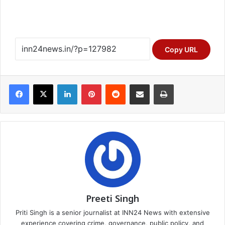
Copy URL
Facebook
X
LinkedIn
Pinterest
Reddit
Share via Email
Print
Preeti Singh
Priti Singh is a senior journalist at INN24 News with extensive
experience covering crime, governance, public policy, and