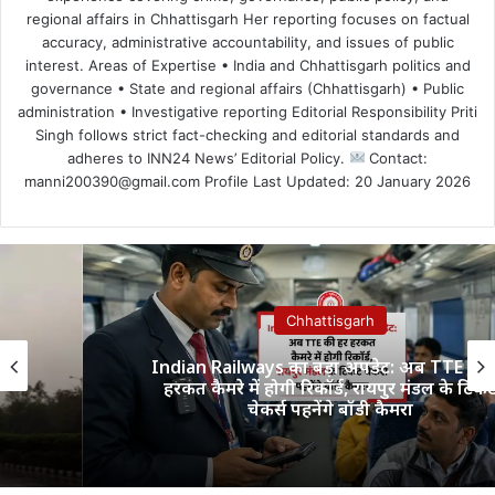
regional affairs in Chhattisgarh Her reporting focuses on factual
accuracy, administrative accountability, and issues of public
interest. Areas of Expertise • India and Chhattisgarh politics and
governance • State and regional affairs (Chhattisgarh) • Public
administration • Investigative reporting Editorial Responsibility Priti
Singh follows strict fact-checking and editorial standards and
adheres to INN24 News’ Editorial Policy.
Contact:
manni200390@gmail.com Profile Last Updated: 20 January 2026
Chhattisgarh
Indian Railways का बड़ा अपडेट: अब TTE की हर
हरकत कैमरे में होगी रिकॉर्ड, रायपुर मंडल के टिकट
चेकर्स पहनेंगे बॉडी कैमरा