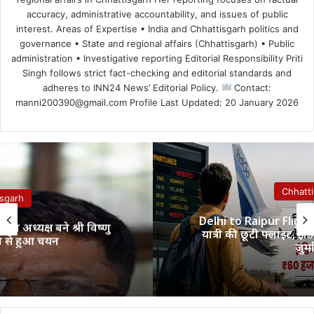
accuracy, administrative accountability, and issues of public
interest. Areas of Expertise • India and Chhattisgarh politics and
governance • State and regional affairs (Chhattisgarh) • Public
administration • Investigative reporting Editorial Responsibility Priti
Singh follows strict fact-checking and editorial standards and
adheres to INN24 News’ Editorial Policy.
Contact:
manni200390@gmail.com Profile Last Updated: 20 January 2026
Chhattisgarh
Delhi to Raipur Flight: दिल्ली से रायपुर लौट रहे
यात्री की छूटी फ्लाइट, इंडिगो पर लगा 60 हजार का
जुर्माना