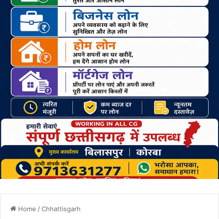
Home
/
Chhattisgarh