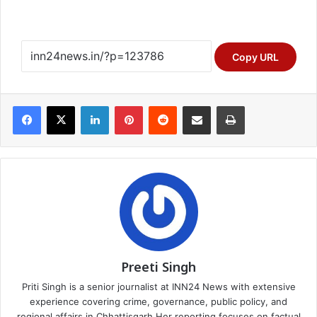
Copy URL
Facebook
X
LinkedIn
Pinterest
Reddit
Share via Email
Print
Preeti Singh
Priti Singh is a senior journalist at INN24 News with extensive
experience covering crime, governance, public policy, and
regional affairs in Chhattisgarh Her reporting focuses on factual