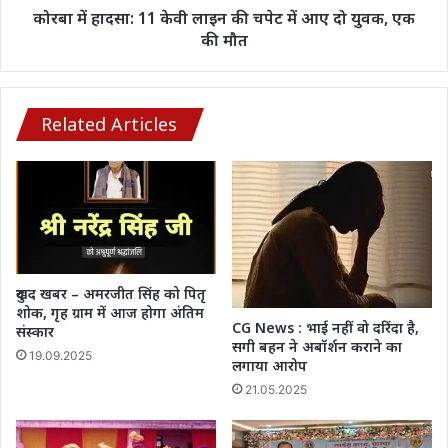
आए
कोरबा में हादसा: 11 केवी लाइन की चपेट में आए दो युवक, एक
दो
की मौत
युवक,
एक
की
मौत
Related Articles
दुखद खबर – अमरजीत सिंह को पितृ
शोक, गृह ग्राम में आज होगा अंतिम
CG News : भाई नहीं वो दरिंदा है,
संस्कार
सगी बहन ने अबॉर्शन कराने का
19.09.2025
लगाया आरोप
21.05.2025