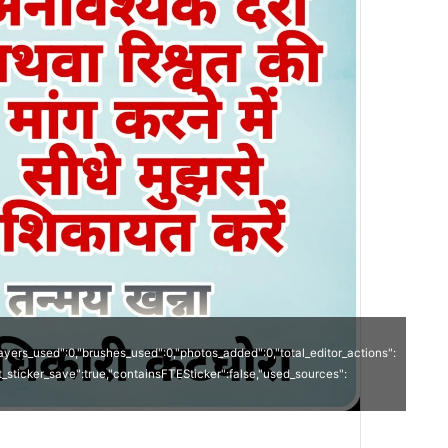
"layers_used":0,"brushes_used":0,"photos_added":0,"total_editor_actions":
last_sticker_save":true,"containsFTESticker":false,"used_sources":