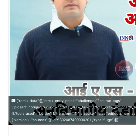
{"remix_data":[],"remix_entry_point":"challenges","source_tags":
["picsart"],"origin":"unknown","total_draw_time":0,"total_draw_actions":0,
{},"tools_used":{"border":1,"transform":1},"is_sticker":false,"edited_since_
{"version":1,"sources":[{"id":"302087400030201","type":"ugc"}]}}