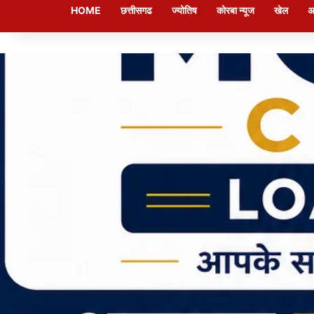
HOME
छत्तीसगढ
ज्योतिष
कोरबा न्यूज
खेल
अ