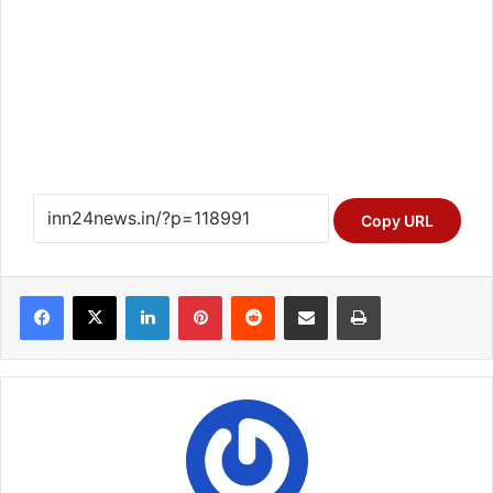
Copy URL
Facebook
X
LinkedIn
Pinterest
Reddit
Share via Email
Print