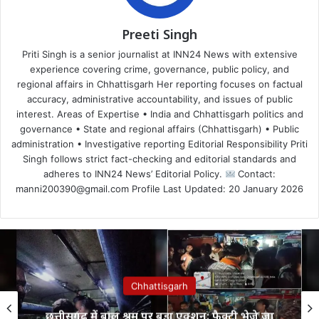
Preeti Singh
Priti Singh is a senior journalist at INN24 News with extensive
experience covering crime, governance, public policy, and
regional affairs in Chhattisgarh Her reporting focuses on factual
accuracy, administrative accountability, and issues of public
interest. Areas of Expertise • India and Chhattisgarh politics and
governance • State and regional affairs (Chhattisgarh) • Public
administration • Investigative reporting Editorial Responsibility Priti
Singh follows strict fact-checking and editorial standards and
adheres to INN24 News’ Editorial Policy.
Contact:
manni200390@gmail.com Profile Last Updated: 20 January 2026
Chhattisgarh
छत्तीसगढ़ में बाल श्रम पर बड़ा एक्शन: फैक्ट्री भेजे जा