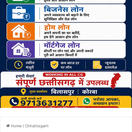
Home
/
Chhattisgarh