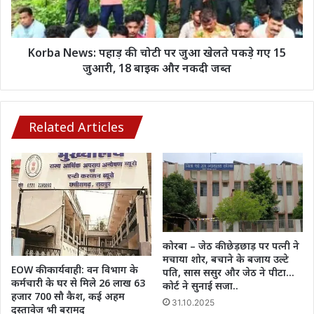
आज
जुआ
के
खेलते
ताजा
पकड़े
रेट
गए
Korba News: पहाड़ की चोटी पर जुआ खेलते पकड़े गए 15
15
जुआरी, 18 बाइक और नकदी जब्त
जुआरी,
18
बाइक
और
Related Articles
नकदी
जब्त
कोरबा – जेठ की छेड़छाड़ पर पत्नी ने
मचाया शोर, बचाने के बजाय उल्टे
EOW की कार्यवाही: वन विभाग के
पति, सास ससुर और जेठ ने पीटा…
कर्मचारी के घर से मिले 26 लाख 63
कोर्ट ने सुनाई सजा..
हजार 700 सौ कैश, कई अहम
31.10.2025
दस्तावेज भी बरामद