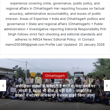
experience covering crime, governance, public policy, and
regional affairs in Chhattisgarh Her reporting focuses on factual
accuracy, administrative accountability, and issues of public
interest. Areas of Expertise • India and Chhattisgarh politics and
governance • State and regional affairs (Chhattisgarh) • Public
administration • Investigative reporting Editorial Responsibility Priti
Singh follows strict fact-checking and editorial standards and
adheres to INN24 News’ Editorial Policy.
Contact:
manni200390@gmail.com Profile Last Updated: 20 January 2026
Chhattisgarh
अधीक्षिका छात्राओं से करवाती है मालिश, मना करने पर
मारती है, खाना भी ठीक से नहीं देती – आक्रोशित
छात्राओं ने कोरबा अंबिकापुर नेशनल हाइवे किया जाम।