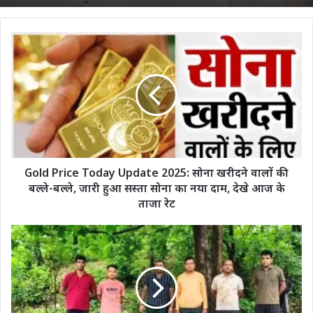
Gold
Price
Today
Update
2025:
सोना
खरीदने
वालों
की
बल्ले-
Gold Price Today Update 2025: सोना खरीदने वालों की
बल्ले,
बल्ले-बल्ले, जारी हुआ सस्ता सोना का नया दाम, देखे आज के
जारी
ताजा रेट
हुआ
सस्ता
Korba
सोना
News:
का
पहाड़
नया
की
दाम,
चोटी
देखे
पर