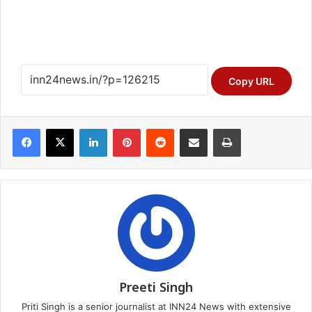
Copy URL
Facebook
X
LinkedIn
Pinterest
Reddit
Share via Email
Print
Preeti Singh
Priti Singh is a senior journalist at INN24 News with extensive