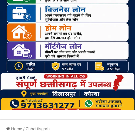
Home
/
Chhattisgarh