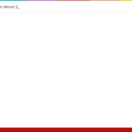
Mood Swings: बरसात में सुस्ती और आलस से हैं परेशान? अपनाएं ये 5 आसान बदलाव, मिले