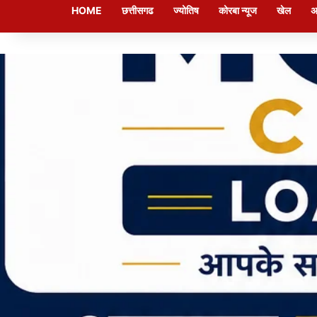
HOME
छत्तीसगढ
ज्योतिष
कोरबा न्यूज
खेल
अ